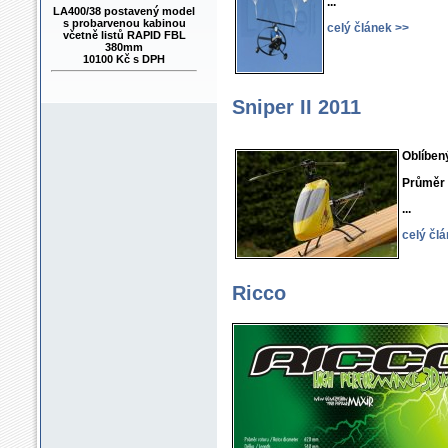
...
LA400/38 postavený model
s probarvenou kabinou
včetně listů RAPID FBL
celý článek >>
380mm
10100 Kč s DPH
Sniper II 2011
Oblíben
LA400/38 stavebnice včetně
Průměr 
listů RAPID FBL 380mm
8900 Kč s DPH
...
celý čl
Ricco
LA400/42 stavebnice bez
listů hl. rotoru
7900 Kč s DPH