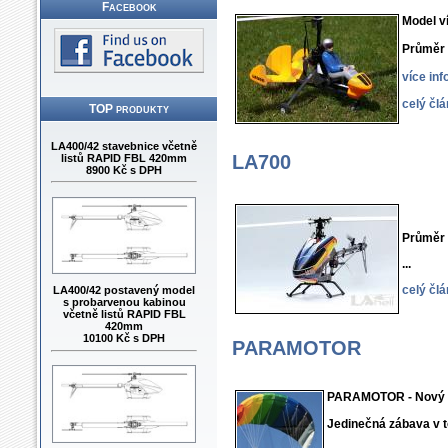
Facebook
Model v
Průměr
více in
celý čl
TOP produkty
LA400/42 stavebnice včetně
listů RAPID FBL 420mm
LA700
8900 Kč s DPH
Průměr
...
LA400/42 postavený model
celý čl
s probarvenou kabinou
včetně listů RAPID FBL
420mm
10100 Kč s DPH
PARAMOTOR
PARAMOTOR - Nový 
Jedinečná zábava v 