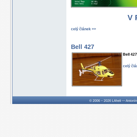
LA400/38 stavebnice bez
listů hl. rotoru
7900 Kč s DPH
V 
celý článek >>
Bell 427
LA400/38 postavený model
s probarvenou kabinou bez
Bell 42
listů hl. rotoru
9100 Kč s DPH
celý čl
LA400/42 postavený model
s probarvenou kabinou bez
© 2006 – 2026
LAheli — Antoní
listů hl. rotoru
9100 Kč s DPH