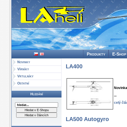
LAheli - výro
Produkty
E-Sho
Novinky
LA400
Vírníky
Vrtulníky
Ostatní
Novinka
Hledání
...
celý čl
LA500 Autogyro